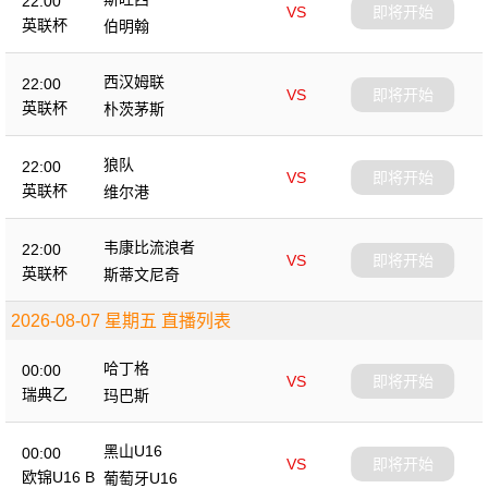
22:00
VS
即将开始
英联杯
伯明翰
西汉姆联
22:00
VS
即将开始
英联杯
朴茨茅斯
狼队
22:00
VS
即将开始
英联杯
维尔港
韦康比流浪者
22:00
VS
即将开始
英联杯
斯蒂文尼奇
2026-08-07 星期五 直播列表
哈丁格
00:00
VS
即将开始
瑞典乙
玛巴斯
黑山U16
00:00
VS
即将开始
欧锦U16 B
葡萄牙U16