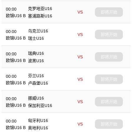
克罗地亚U16
00:00
VS
即将开始
欧锦U16 B
塞浦路斯U16
乌克兰U16
00:00
VS
即将开始
欧锦U16 B
瑞士U16
瑞典U16
00:00
VS
即将开始
欧锦U16 B
波黑U16
芬兰U16
00:00
VS
即将开始
欧锦U16 B
卢森堡U16
挪威U16
00:00
VS
即将开始
欧锦U16 B
保加利亚U16
匈牙利U16
00:00
VS
即将开始
欧锦U16 B
奥地利U16