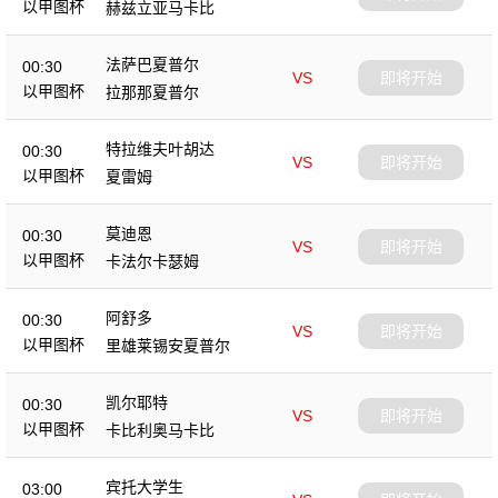
以甲图杯
赫兹立亚马卡比
法萨巴夏普尔
00:30
VS
即将开始
以甲图杯
拉那那夏普尔
特拉维夫叶胡达
00:30
VS
即将开始
以甲图杯
夏雷姆
莫迪恩
00:30
VS
即将开始
以甲图杯
卡法尔卡瑟姆
阿舒多
00:30
VS
即将开始
以甲图杯
里雄莱锡安夏普尔
凯尔耶特
00:30
VS
即将开始
以甲图杯
卡比利奥马卡比
宾托大学生
03:00