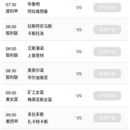
布鲁明
07:30
VS
即将开始
玻利甲
阿拉维预备
拉斯阿尼马斯
08:00
VS
即将开始
智利联
卡斯托洛
艾斯潘诺
08:00
VS
即将开始
智利联
上普恩特
奥索尔诺
08:30
VS
即将开始
智利联
华尔迪维亚
矿工女篮
09:00
VS
即将开始
墨女篮
梅莱亚斯女篮
多拉多斯
09:00
VS
即将开始
墨西甲
扎卡特卡斯