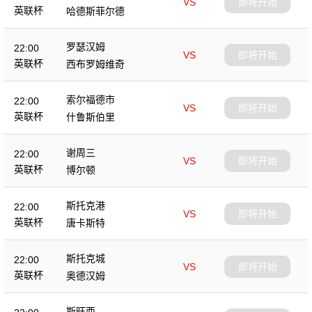
VS
即将开始
英联杯
哈德斯菲尔德
罗瑟汉姆
22:00
VS
即将开始
英联杯
西布罗姆维奇
索尔福德市
22:00
VS
即将开始
英联杯
什鲁斯伯里
谢周三
22:00
VS
即将开始
英联杯
博尔顿
斯托克港
22:00
VS
即将开始
英联杯
唐卡斯特
斯托克城
22:00
VS
即将开始
英联杯
奥德汉姆
斯旺西