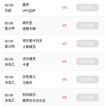
雅罗
00:00
VS
即将开始
芬超
VPS瓦萨
纳尔瓦
00:00
VS
即将开始
爱沙甲
诺梅卡柳
塔尔图卡列夫
00:00
VS
即将开始
爱沙丙
土勒维克
达尔维克
00:00
VS
即将开始
冰岛乙
卡里
白色骑士
00:00
VS
即将开始
冰岛乙
马格尼
科玛库尔
00:00
VS
即将开始
冰岛乙
图罗杜尔沃尔古