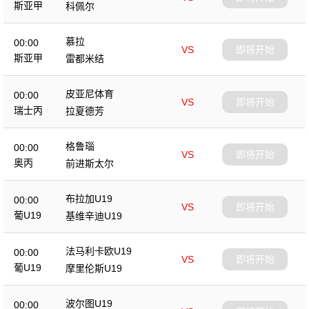
斯亚甲
科佩尔
慕拉
00:00
VS
即将开始
斯亚甲
雷都米结
皮亚尼体育
00:00
VS
即将开始
瑞士丙
拉夏德芳
格鲁瑙
00:00
VS
即将开始
奥丙
前进斯太尔
布拉加U19
00:00
VS
即将开始
葡U19
基维辛迪U19
法马利卡欧U19
00:00
VS
即将开始
葡U19
摩里伦斯U19
波尔图U19
00:00