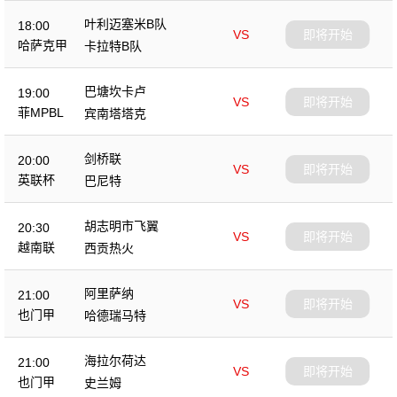
叶利迈塞米B队
18:00
VS
即将开始
哈萨克甲
卡拉特B队
巴塘坎卡卢
19:00
VS
即将开始
菲MPBL
宾南塔塔克
剑桥联
20:00
VS
即将开始
英联杯
巴尼特
胡志明市飞翼
20:30
VS
即将开始
越南联
西贡热火
阿里萨纳
21:00
VS
即将开始
也门甲
哈德瑞马特
海拉尔荷达
21:00
VS
即将开始
也门甲
史兰姆