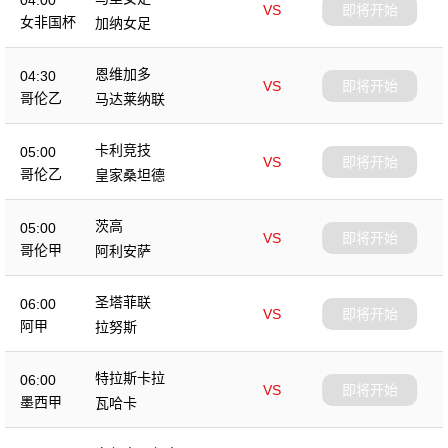
VS
即将开始
女非国杯
加纳女足
恩维加多
04:30
VS
即将开始
哥伦乙
马达莱纳联
卡利竞技
05:00
VS
即将开始
哥伦乙
皇家桑坦德
茨高
05:00
VS
即将开始
哥伦甲
阿利安萨
圣塔菲联
06:00
VS
即将开始
阿甲
拉努斯
特拉斯卡拉
06:00
VS
即将开始
墨西甲
瓦哈卡