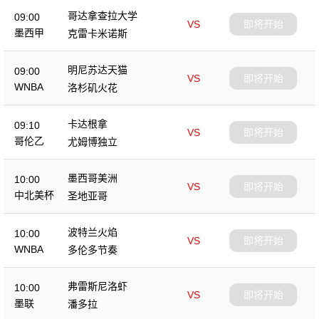
哥达拿查拉大学
09:00
VS
即将开始
墨西甲
克雷卡米诺斯
明尼苏达天猫
09:00
VS
即将开始
WNBA
洛杉矶火花
卡达根拿
09:10
VS
即将开始
哥伦乙
尤姆博独立
墨西哥美洲
10:00
VS
即将开始
中北美杯
圣地亚哥
波特兰火焰
10:00
VS
即将开始
WNBA
多伦多节奏
弗雷斯尼洛虾
10:00
VS
即将开始
墨联
潘多拉