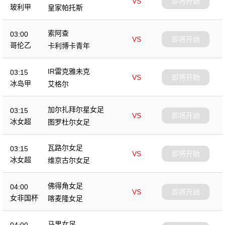
VS
即将开始
玻利甲
皇家帕托斯
索阿查
03:00
VS
即将开始
哥伦乙
卡利博卡青年
IR雷克雅未克
03:15
VS
即将开始
冰岛甲
艾格尔
加尔扎拜尔星女足
03:15
VS
即将开始
冰女超
图罗杜尔女足
瓦路尔女足
03:15
VS
即将开始
冰女超
维京古尔女足
佛得角女足
04:00
VS
即将开始
女非国杯
喀麦隆女足
马里女足
04:00